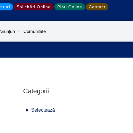
S
nțuri
Solicitări Online
Plăți Online
Contact
e
a
r
Anunțuri
Comunitate
c
h
Categorii
Selectează