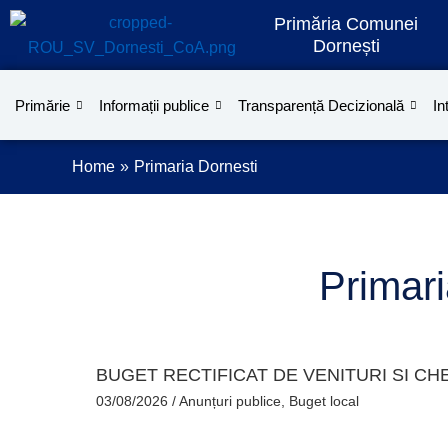
Treci
Primăria Comunei
la
Dornești
conținut
Primărie
Informații publice
Transparență Decizională
In
Home
Primaria Dornesti
Primari
BUGET RECTIFICAT DE VENITURI SI CHEL
03/08/2026
/
Anunțuri publice
,
Buget local