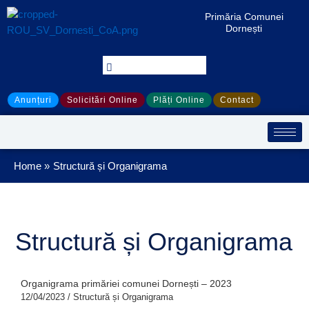
Treci
S
Primăria Comunei
la
e
Dornești
conținut
a
r
c
Anunțuri
Solicitări Online
Plăți Online
Contact
h
Home
Structură și Organigrama
Structură și Organigrama
Organigrama primăriei comunei Dornești – 2023
12/04/2023
/
Structură și Organigrama