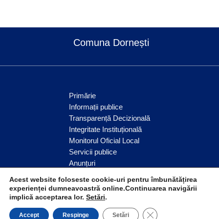
Comuna Dornești
Primărie
Informații publice
Transparență Decizională
Integritate Instituțională
Monitorul Oficial Local
Servicii publice
Anunțuri
Comunitate
Acest website foloseste cookie-uri pentru îmbunătățirea
experienței dumneavoastră online.Continuarea navigării
implică acceptarea lor.
Setări
.
© Comuna Dornești 2026
CLOSE GDPR COO
Accept
Respinge
Setări