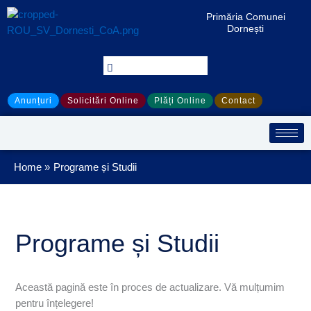
Treci
Search
S
Primăria Comunei
la
for:
e
Dornești
conținut
a
r
c
Anunțuri
Solicitări Online
Plăți Online
Contact
h
Home
Programe și Studii
Programe și Studii
Această pagină este în proces de actualizare. Vă mulțumim
pentru înțelegere!