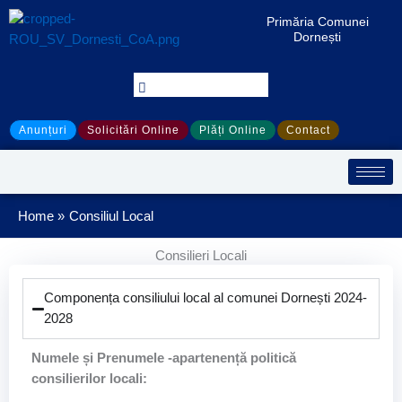
Treci
Primăria Comunei
la
Dornești
conținut
Anunțuri
Solicitări Online
Plăți Online
Contact
Home
Consiliul Local
Consilieri Locali
Componența consiliului local al comunei Dornești 2024-
2028
Numele și Prenumele -apartenență politică
consilierilor locali: