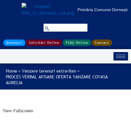
Treci
Skip
la
to
Primăria Comunei Dornești
conținut
PDF
content
Anunțuri
Solicitări Online
Plăți Online
Contact
Home
Vanzare terenuri extravilan
PROCES VERBAL AFISARE OFERTA VANZARE COVASA
AURELIA
View Fullscreen