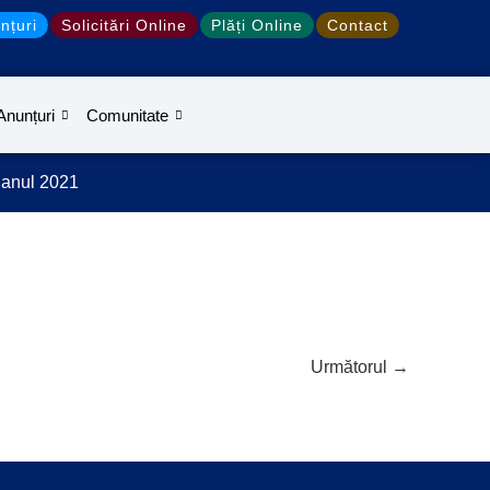
nțuri
Solicitări Online
Plăți Online
Contact
Anunțuri
Comunitate
 anul 2021
Următorul
→