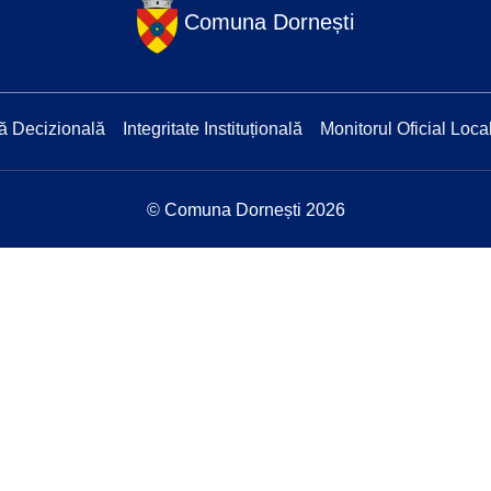
Comuna Dornești
ă Decizională
Integritate Instituțională
Monitorul Oficial Loca
© Comuna Dornești 2026