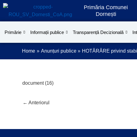
Treci
Primăria Comunei
la
Dornești
conținut
Primărie
Informații publice
Transparență Decizională
In
Home
Anunțuri publice
HOTĂRÂRE privind stabili
document (16)
←
Anteriorul