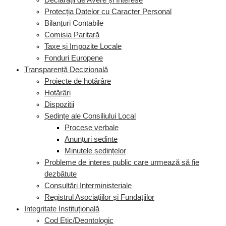
Declarații de Avere și Interese
Protecția Datelor cu Caracter Personal
Bilanțuri Contabile
Comisia Paritară
Taxe și Impozite Locale
Fonduri Europene
Transparență Decizională
Proiecte de hotărâre
Hotărâri
Dispozitii
Ședințe ale Consiliului Local
Procese verbale
Anunțuri sedinte
Minutele ședințelor
Probleme de interes public care urmează să fie
dezbătute
Consultări Interministeriale
Registrul Asociațiilor și Fundațiilor
Integritate Instituțională
Cod Etic/Deontologic