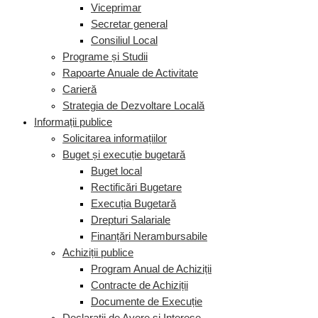
Viceprimar
Secretar general
Consiliul Local
Programe și Studii
Rapoarte Anuale de Activitate
Carieră
Strategia de Dezvoltare Locală
Informații publice
Solicitarea informațiilor
Buget și execuție bugetară
Buget local
Rectificări Bugetare
Execuția Bugetară
Drepturi Salariale
Finanțări Nerambursabile
Achiziții publice
Program Anual de Achiziții
Contracte de Achiziții
Documente de Execuție