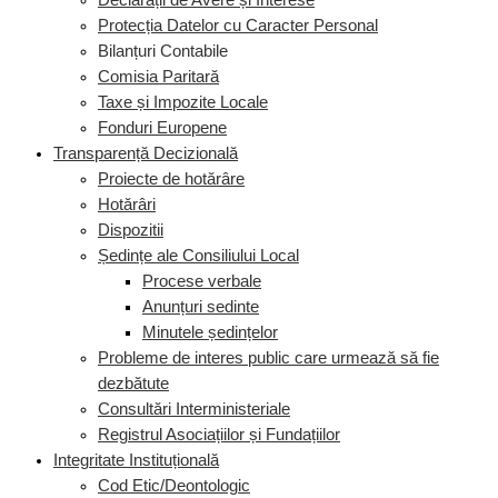
Declarații de Avere și Interese
Protecția Datelor cu Caracter Personal
Bilanțuri Contabile
Comisia Paritară
Taxe și Impozite Locale
Fonduri Europene
Transparență Decizională
Proiecte de hotărâre
Hotărâri
Dispozitii
Ședințe ale Consiliului Local
Procese verbale
Anunțuri sedinte
Minutele ședințelor
Probleme de interes public care urmează să fie
dezbătute
Consultări Interministeriale
Registrul Asociațiilor și Fundațiilor
Integritate Instituțională
Cod Etic/Deontologic