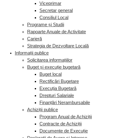
Viceprimar
Secretar general
Consiliul Local
Programe și Studii
Rapoarte Anuale de Activitate
Carieră
Strategia de Dezvoltare Locală
Informații publice
Solicitarea informațiilor
Buget și execuție bugetară
Buget local
Rectificări Bugetare
Execuția Bugetară
Drepturi Salariale
Finanțări Nerambursabile
Achiziții publice
Program Anual de Achiziții
Contracte de Achiziții
Documente de Execuție